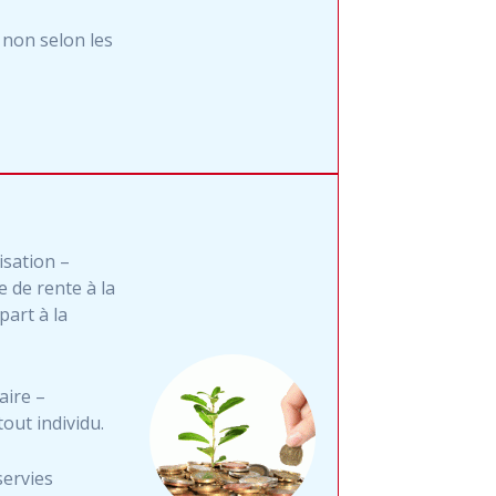
 non selon les
isation –
e de rente à la
part à la
aire –
out individu.
servies