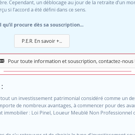
re. Cependant, un déblocage au jour de la retraite d’un 
çu si l’accord a été défini dans ce sens.
 qu’il procure dès sa souscription...
P.E.R. En savoir +...
Pour toute information et souscription, contactez-nous 
:
t tout un investissement patrimonial considéré comme un d
l comporte de nombreux avantages, à commencer pour des ava
nt immobilier : Loi Pinel, Loueur Meublé Non Professionnel 
es de s'y retrouver et de choisir le type d'investissement so