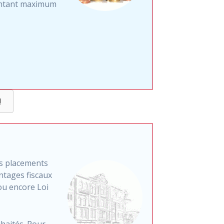
montant maximum
!
es placements
ntages fiscaux
ou encore Loi
uhaités. Pour