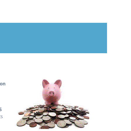
ion
S
ts