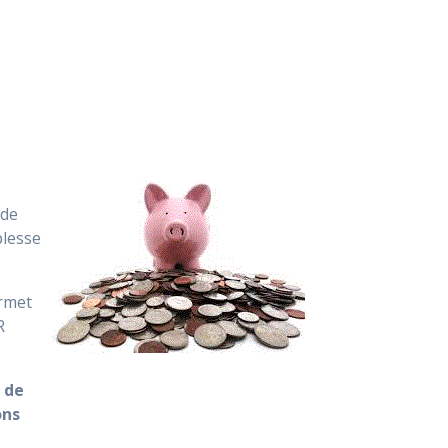
 de
plesse
ermet
R
 de
ons