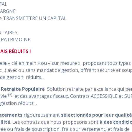
TAL
PARGNE
 de TRANSMETTRE UN CAPITAL
NTAIRES
 PATRIMOINE
AIS RÉDUITS !
vie
« clé en main » ou « sur mesure », proposant tous types
tc…) avec ou sans mandat de gestion, offrant sécurité et sou
s de gestion réduits…
e Retraite Populaire
Solution retraite par excellence qui p
(*)
vie
et des avantages fiscaux. Contrats ACCESSIBLE et SU
 gestion réduits…
acements
rigoureusement
sélectionnés pour leur qualité
ilité
. Les contrats que nous proposons sont
à des conditi
rée ou frais de souscription, frais sur versement, et frais de