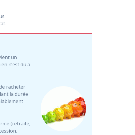
us
at.
vient un
ien n’est dû à
 de racheter
dant la durée
éalablement
rme (retraite,
cession.