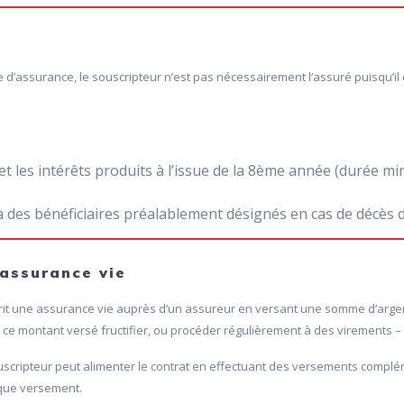
’assurance, le souscripteur n’est pas nécessairement l’assuré puisqu’il
et les intérêts produits à l’issue de la 8ème année (durée mi
à des bénéficiaires préalablement désignés en cas de décès d
assurance vie
it une assurance vie auprès d’un assureur en versant une somme d’argent po
sser ce montant versé fructifier, ou procéder régulièrement à des virements –
ouscripteur peut alimenter le contrat en effectuant des versements complé
que versement.