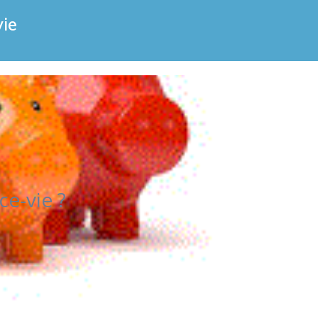
ie
e-vie ?