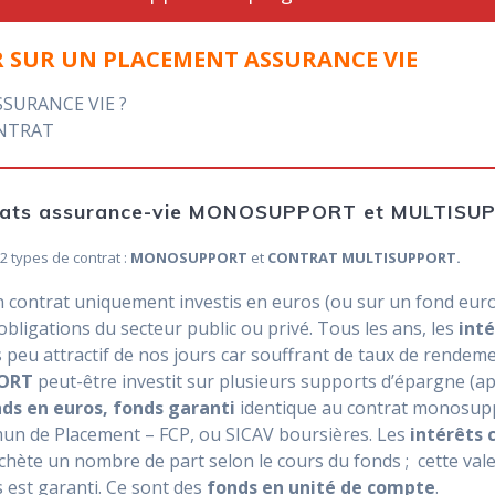
R SUR UN PLACEMENT ASSURANCE VIE
SURANCE VIE ?
ONTRAT
ontrats assurance-vie MONOSUPPORT et MULTISU
2 types de contrat :
MONOSUPPORT
et
CONTRAT MULTISUPPORT.
n contrat uniquement investis en euros (ou sur un fond euro) 
 obligations du secteur public ou privé. Tous les ans, les
inté
 peu attractif de nos jours car souffrant de taux de rendeme
PORT
peut-être investit sur plusieurs supports d’épargne (a
ds en euros, fonds garanti
identique au contrat monosupp
n de Placement – FCP, ou SICAV boursières. Les
intérêts 
hète un nombre de part selon le cours du fonds ; cette valeu
s est garanti. Ce sont des
fonds en unité de compte
.