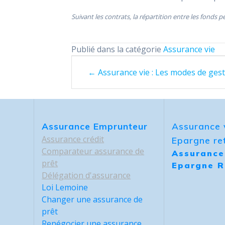
Suivant les contrats, la répartition entre les fonds 
Publié dans la catégorie
Assurance vie
Posts
← Assurance vie : Les modes de ges
navigation
Assurance Emprunteur
Assurance 
Assurance crédit
Epargne ret
Comparateur assurance de
Assurance
prêt
Epargne R
Délégation d'assurance
Loi Lemoine
Changer une assurance de
prêt
Renégocier une assurance