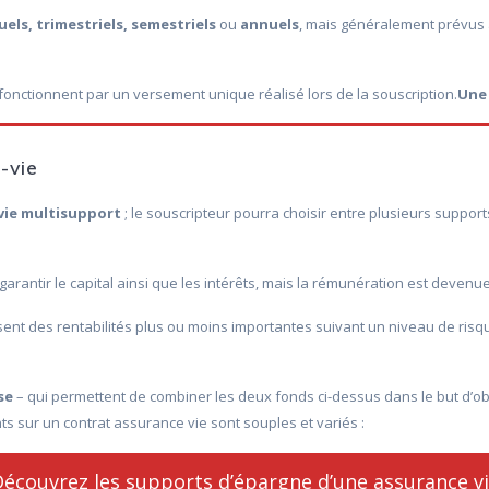
els, trimestriels, semestriels
ou
annuels
, mais généralement prévus
fonctionnent par un versement unique réalisé lors de la souscription.
Une 
-vie
vie multisupport
; le souscripteur pourra choisir entre plusieurs support
 garantir le capital ainsi que les intérêts, mais la rémunération est devenu
nt des rentabilités plus ou moins importantes suivant un niveau de risque 
se
– qui permettent de combiner les deux fonds ci-dessus dans le but d’
ts sur un contrat assurance vie sont souples et variés :
écouvrez les supports d’épargne d’une assurance v