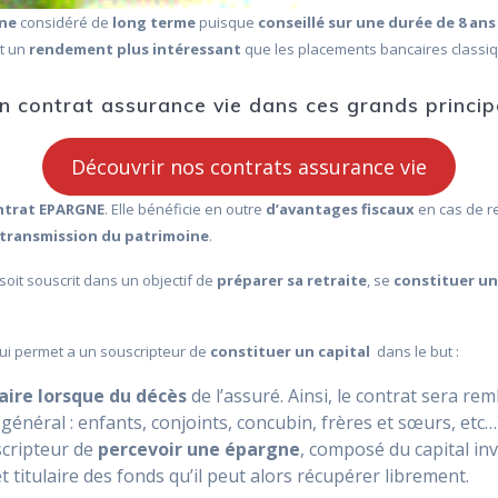
gne
considéré de
long terme
puisque
conseillé sur une durée de 8 ans
nt un
rendement plus intéressant
que les placements bancaires classi
 contrat assurance vie dans ces grands princip
Découvrir nos contrats assurance vie
ntrat EPARGNE
. Elle bénéficie en outre
d’avantages fiscaux
en cas de re
 la transmission du patrimoine
.
 soit souscrit dans un objectif de
préparer sa retraite
, se
constituer un
ui permet a un souscripteur de
constituer un capital
dans le but :
aire lorsque du décès
de l’assuré. Ainsi, le contrat sera r
 général : enfants, conjoints, concubin, frères et sœurs, etc…
scripteur de
percevoir une épargne
, composé du capital inv
t titulaire des fonds qu’il peut alors récupérer librement.