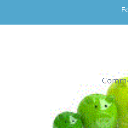
F
Commen