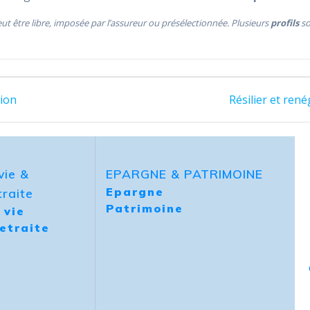
peut être libre, imposée par l’assureur ou présélectionnée. Plusieurs
profils
so
tion
Résilier et re
vie &
EPARGNE & PATRIMOINE
Epargne
raite
Patrimoine
 vie
etraite